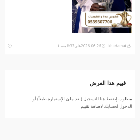
khadamat
2026-06-26على8:33 مساءً
قييم هذا العرض
مطلوب
إضغط هنا للتسجيل (بعد ملئ الإستمارة طبعاً)
أو
الدخول لحسابك
لاضافة تقييم