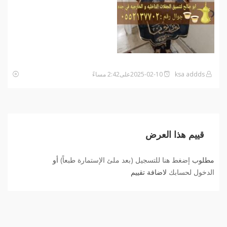
ksa addds
2025-02-10على2:42 مساءً
قييم هذا العرض
مطلوب
إضغط هنا للتسجيل (بعد ملئ الإستمارة طبعاً)
أو
الدخول لحسابك
لاضافة تقييم