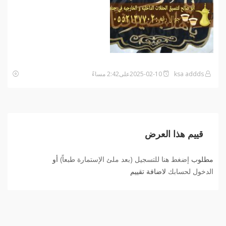
ksa addds
2025-02-10على2:42 مساءً
قييم هذا العرض
مطلوب
إضغط هنا للتسجيل (بعد ملئ الإستمارة طبعاً)
أو
الدخول لحسابك
لاضافة تقييم