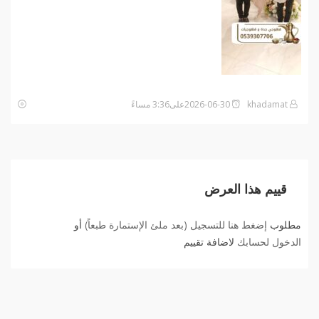
khadamat
2026-06-30على3:36 مساءً
قييم هذا العرض
مطلوب
إضغط هنا للتسجيل (بعد ملئ الإستمارة طبعاً)
أو
الدخول لحسابك
لاضافة تقييم