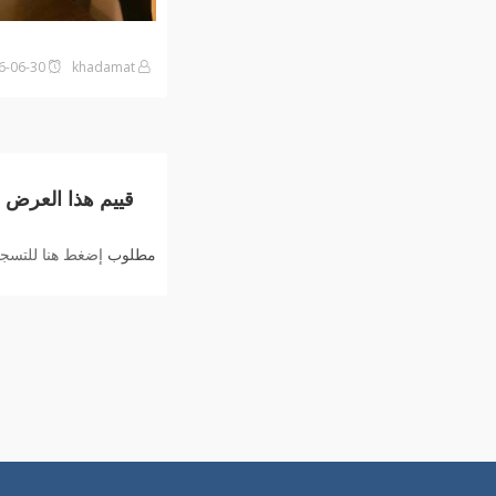
khadamat
2026-06-30على3:36 مساءً
قييم هذا العرض
مطلوب
إضغط هنا للتسجيل