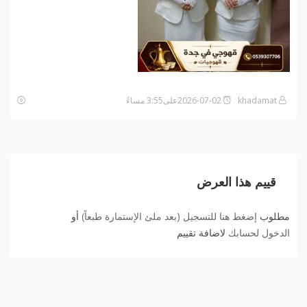
khadamat
2026-07-02على3:55 مساءً
قييم هذا العرض
مطلوب
إضغط هنا للتسجيل (بعد ملئ الإستمارة طبعاً)
أو
الدخول لحسابك
لاضافة تقييم