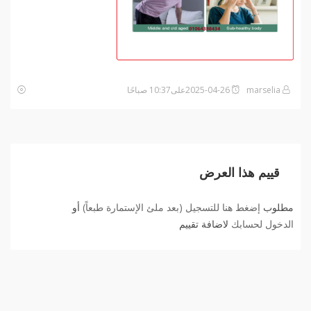
marselia
2025-04-26على10:37 صباحًا
قييم هذا العرض
مطلوب
إضغط هنا للتسجيل (بعد ملئ الإستمارة طبعاً)
أو
الدخول لحسابك
لاضافة تقييم