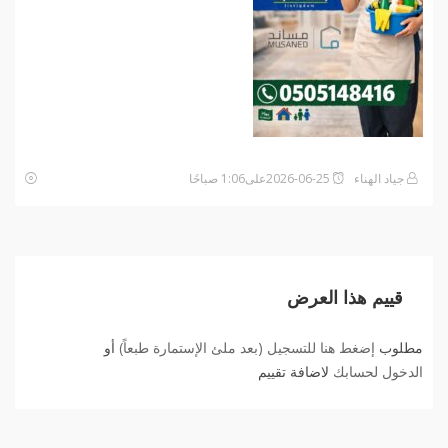
جياد الهناء
2026-06-25على1:06 صباحًا
قييم هذا العرض
مطلوب
إضغط هنا للتسجيل (بعد ملئ الإستمارة طبعاً)
أو
الدخول لحسابك
لاضافة تقييم