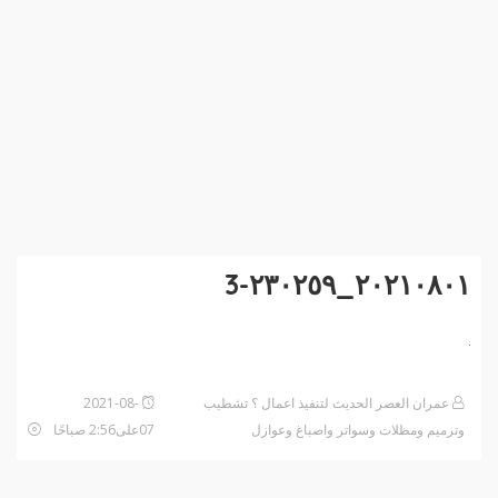
٢٠٢١٠٨٠١_٢٣٠٢٥٩-3
عمران العصر الحديث لتنفيذ اعمال ؟ تشطيب
2021-08-
وترميم ومظلات وسواتر واصباغ وعوازل
07على2:56 صباحًا