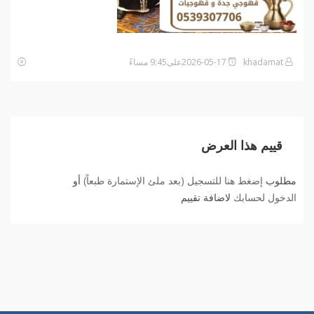
khadamat
2026-05-17على9:45 مساءً
قييم هذا العرض
مطلوب
إضغط هنا للتسجيل (بعد ملئ الإستمارة طبعاً)
أو
الدخول لحسابك
لاضافة تقييم