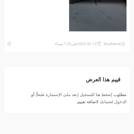
khadamat
2025-05-13على7:25 مساءً
قييم هذا العرض
مطلوب
إضغط هنا للتسجيل (بعد ملئ الإستمارة طبعاً)
أو
الدخول لحسابك
لاضافة تقييم