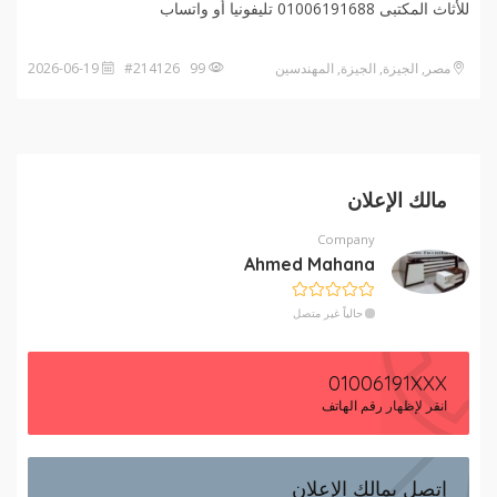
للأثاث المكتبى 01006191688 تليفونيا أو واتساب️
مصر, الجيزة, الجيزة, المهندسين
99 #214126
2026-06-19
مالك الإعلان
Company
Ahmed Mahana
حالياً غير متصل
01006191XXX
انقر لإظهار رقم الهاتف
إتصل بمالك الإعلان