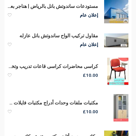
مستودعات ساندوتش بانل بالرياض | هناجر بعزل قوي وتنفيذ احترافي 0551033861
إعلان عام
مقاول تركيب الواح ساندوتش بانل عازله
إعلان عام
كراسى محاضرات كراسى قاعات تدريب وتخفيضات كبرى من مصانع مهنا
£
10.00
مكتبات ملفات وحدات أدراج مكتبات فايلات خشب دواليب
£
10.00