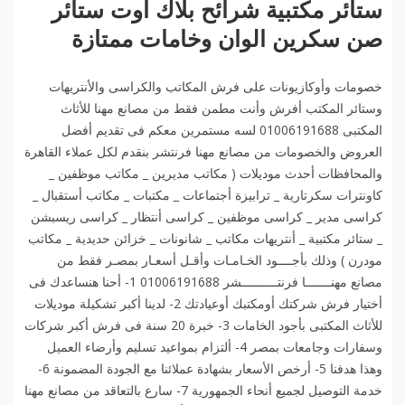
ستائر مكتبية شرائح بلاك أوت ستائر
صن سكرين الوان وخامات ممتازة
خصومات وأوكازيونات على فرش المكاتب والكراسى والأنتريهات
وستائر المكتب أفرش وأنت مطمن فقط من مصانع مهنا للأثاث
المكتبى 01006191688 لسه مستمرين معكم فى تقديم أفضل
العروض والخصومات من مصانع مهنا فرنتشر بنقدم لكل عملاء القاهرة
والمحافظات أحدث موديلات ( مكاتب مديرين _ مكاتب موظفين _
كاونترات سكرتارية _ ترابيزة أجتماعات _ مكتبات _ مكاتب أستقبال _
كراسى مدير _ كراسى موظفين _ كراسى أنتظار _ كراسى ريسبشن
_ ستائر مكتبية _ أنتريهات مكاتب _ شانونات _ خزائن حديدية _ مكاتب
مودرن ) وذلك بأجــــود الخـامـات وأقـل أسعـار بمصـر فقط من
مصانع مهنـــــــا فرنتــــــــــشر 01006191688 1- أحنا هنساعدك فى
أختيار فرش شركتك أومكتبك أوعيادتك 2- لدينا أكبر تشكيلة موديلات
للأثاث المكتبى بأجود الخامات 3- خبرة 20 سنة فى فرش أكبر شركات
وسفارات وجامعات بمصر 4- ألتزام بمواعيد تسليم وأرضاء العميل
وهذا هدفنا 5- أرخص الأسعار بشهادة عملائنا مع الجودة المضمونة 6-
خدمة التوصيل لجميع أنحاء الجمهورية 7- سارع بالتعاقد من مصانع مهنا