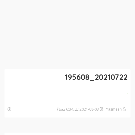
20210722_195608
Yasmeen
2021-08-03على6:34 مساءً