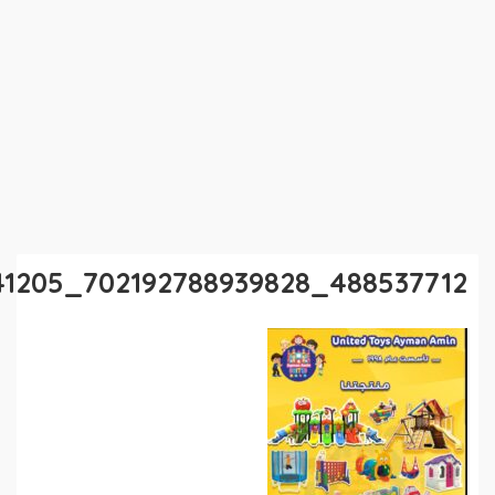
488537712_702192788939828_2321056731712741205_n