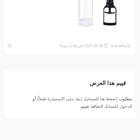
marselia
2025-05-05على2:36 مساءً
قييم هذا العرض
مطلوب
إضغط هنا للتسجيل (بعد ملئ الإستمارة طبعاً)
أو
الدخول لحسابك
لاضافة تقييم