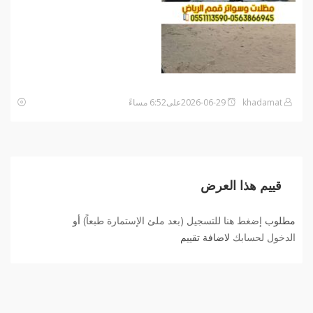
khadamat
2026-06-29على6:52 مساءً
قييم هذا العرض
مطلوب
إضغط هنا للتسجيل (بعد ملئ الإستمارة طبعاً)
أو
الدخول لحسابك
لاضافة تقييم