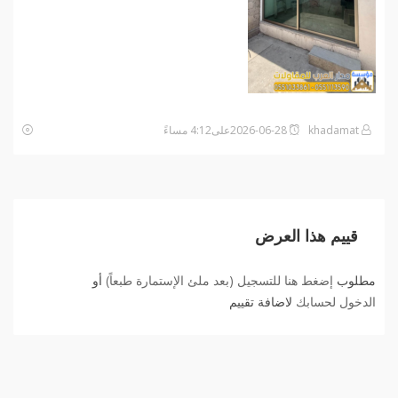
khadamat
2026-06-28على4:12 مساءً
قييم هذا العرض
مطلوب
إضغط هنا للتسجيل (بعد ملئ الإستمارة طبعاً)
أو
الدخول لحسابك
لاضافة تقييم