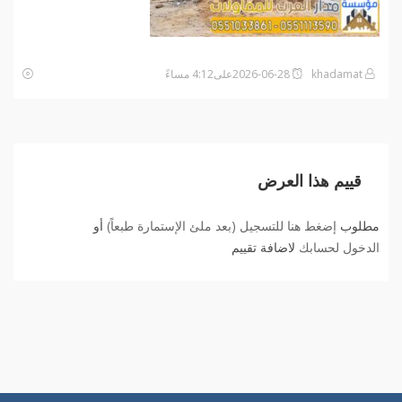
khadamat
2026-06-28على4:12 مساءً
قييم هذا العرض
مطلوب
إضغط هنا للتسجيل (بعد ملئ الإستمارة طبعاً)
أو
الدخول لحسابك
لاضافة تقييم