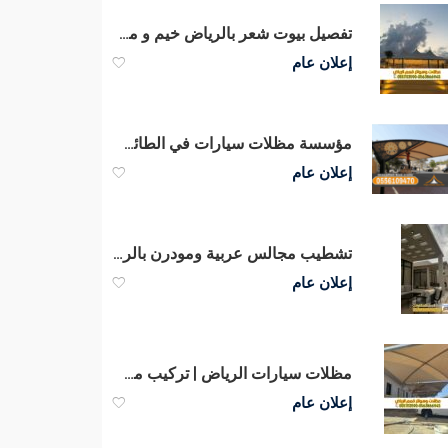
تفصيل بيوت شعر بالرياض خيم و مجالس 0563866945
إعلان عام
مؤسسة مظلات سيارات في الطائف – أفضل شركة تركيب مظلات مواقف
إعلان عام
تشطيب مجالس عربية ومودرن بالرياض مع بناء ملاحق خارجية فاخرة | 0551033861
إعلان عام
مظلات سيارات الرياض | تركيب مظلات حديد بجودة عالية – مؤسسة قمم الرياض 0563866945
إعلان عام