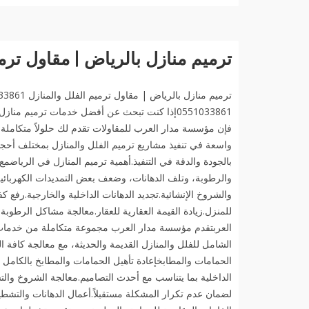
ترميم منازل بالرياض | مقاول ترميم الفل
0551033861إذا كنت تبحث عن أفضل خدمات ترميم م
فإن مؤسسة مدار العرب للمقاولات تقدم لك حلولاً متكامل
واسعة في تنفيذ مشاريع ترميم الفلل والمنازل بمختلف أحجام
بالجودة والدقة في التنفيذ.أهمية ترميم المنازل في الرياض
والرطوبة، وتلف الدهانات، وضعف بعض التمديدات الكهربائية
والشروخ الإنشائية.تجديد الدهانات الداخلية والخارجية.رفع 
للمنزل.زيادة القيمة العقارية للعقار.معالجة مشاكل الرطوب
العربتقدم مؤسسة مدار العرب مجموعة متكاملة من خدمات الت
الشامل للفلل والمنازل القديمة والحديثة، مع معالجة كافة ال
الحمامات والمطابخإعادة تأهيل الحمامات والمطابخ بالكامل
الداخلية بما يتناسب مع أحدث التصاميم.معالجة الشروخ وال
لضمان عدم تكرار المشكلة مستقبلاً.أعمال الدهانات والتشطيبا