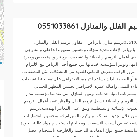
ل والمنازل 0551033861
ترميم منازل بالرياض | مقاول ترميم الفلل والمنازل 0551033861ترميم منازل بالرياض | مقاول ترميم الفلل والمنازل
نازل بالرياض لإعادة تجديد منزلك وتحسين مظهره الداخلي والخارجي،
ة في أعمال الترميم والصيانة والتشطيب، مع فريق متخصص وخبرة
et
ها. وتوفر المؤسسة خدماتها في جميع أحياء الرياض مع الالتزام
مع مرور الوقت تتعرض المباني للعديد من المشكلات مثل التشققات،
 أو الصحية. لذلك يساعد الترميم الاحترافي على:معالجة التشققات
كفاءة المبنى وإطالة عمره الافتراضي.تحسين المظهر الجمالي
ة وتسربات المياه.خدمات ترميم المنازل التي تقدمها مؤسسة مدار
رميم والصيانة تشمل:ترميم الفلل والمنازلتنفيذ أعمال الترميم
عيوب الإنشائية والتشطيبية وفق أعلى المعايير الهندسية.ترميم
 من خلال تجديد السباكة، وتركيب السيراميك، وتحسين التشطيبات
تشققاتفحص أسباب التشققات ومعالجتها باستخدام مواد عالية الجودة
تتنفيذ جميع أنواع الدهانات الداخلية والخارجية باستخدام أفضل