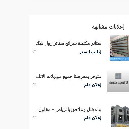
إعلانات مشابهة
ستائر مكتبية شرائح ستائر رول بلاك أوت ستائر صن سكرين الوان وخامات ممتازة
إطلب السعر
متوفر بمعرضنا جميع موديلات الاثاث المكتبي مكاتب وكراسي بأسعار مميزة
إعلان عام
بناء فلل وملاحق بالرياض – مقاول معتمد بالرياض | 0551033861
إعلان عام