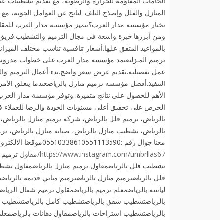
الخامات المقاومة للحرارة والرطوبة، مع تقديم تشطيبات ع
المنازل والفلل وإصلاح التلف الناتج عن العوامل الجوية، مع 
تختار مؤسسة مدار العرب؟تتميز مؤسسة مدار العرب للمقاول
ومن أبرزها:خبرة واسعة في مجال الترميم والتشطيب.فريق 
بالمواعيد المتفق عليها.أسعار تنافسية تناسب مختلف الميز
ترميم المنزلتعتمد مؤسسة مدار العرب على خطوات مدروسة 
عمل تفصيلية.تقديم عرض سعر واضح.بدء أعمال الترميم والصيان
التنفيذ.أفضل مؤسسة ترميم منازل بالرياضعندما يتعلق الأمر
الأهم للحصول على نتائج متميزة. وتوفر مؤسسة مدار العرب
الحرص على تحقيق أعلى مستويات الجودة والرضا للعملاء ف
بالرياض، ترميم فلل بالرياض، شركة ترميم منازل بالرياض،
بالرياض، تشطيب منازل بالرياض، صيانة منازل بالرياض، ترم
معنا.جوال رقم :05510338610551113590موقعنا الالكتروني :
https://www.instagram.com/umbrllas67/مقاول
ترميم 
تشطيب فلل بالرياضمقاول ترميم منازل بالرياضمقاول تشطي
فلل بالرياضترميم منازل بالرياضترميم مباني قديمة بالرياضص
لياسة بالرياضمعلم ترميم بالرياضمقاول ترميم شمال الري
بالرياضتشطيب شقق بالرياضتشطيب كامل بالرياضتشطيب د
بالرياضتشطيب استراحات بالرياضمقاول دهانات بالرياضمعلم 