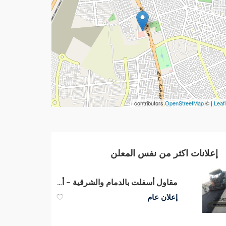
contributors
OpenStreetMap
| ©
Leafl
إعلانات اكثر من نفس المعلن
مقاول أسفلت بالدمام والشرقية – أفضل خدمات تمهيد ورصف الطرقإ
إعلان عام