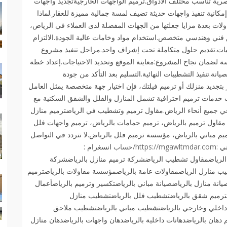
صرية تناسب مختلف الأذواق.ترميم الواجهات الخارجيةتجديد واجهات
إمكانية تنفيذ واجهات حديثة تضيف لمسة جمالية مميزة للعقار.لماذا
ات بعدة مزايا جعلتها من الجهات المفضلة لدى العملاء في الرياض،
فني وهندسي متخصص.استخدام مواد وخامات عالية الجودة.الالتزام
انيات.تقديم حلول متكاملة تحت إشراف واحد.مراحل تنفيذ مشروع
لضمان نجاح المشروع:معاينة الموقع وتحديد الاحتياجات.إعداد خطة
ة.تنفيذ التشطيبات النهائية.التسليم بعد التأكد من جودة
 بتجديد منزلك أو ترميم فيلتك، فإن اختيار جهة متخصصة يمثل العامل
 خدمات ترميم احترافية تشمل المنازل والفلل والشقق السكنية مع
ي جميع أنحاء الرياض.مقاول ترميم وتشطيب في الرياضترميم منازل
 مقاول ترميم بالرياض، ترميم حمامات بالرياض، ترميم واجهات فلل
يم مباني بالرياض، مؤسسة ترميم فلل بالرياض.لا تتردد في التواصل
https://mgawltmdar.com/حساب
انسغرام :
الرياضمقاول تشطيب الرياضشركة ترميم منازل بالرياضشركة
ب منازل الرياضمقاولات عامة بالرياضمؤسسة مقاولات بالرياضترميم
يانة منازل بالرياضصيانة مباني بالرياضتكسير وترميم بالرياضأعمال
اضترميم شقق بالرياضتشطيب فلل بالرياضتشطيب منازل
اخلي وخارجي بالرياضتشطيب مباني بالرياضتشطيب ملاحق
دهان بالرياضدهانات داخلية بالرياضدهان واجهات بالرياضدهان منازل