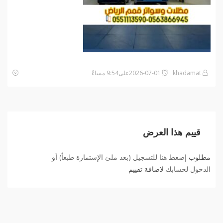
khadamat
2026-07-01على9:54 مساءً
قييم هذا العرض
مطلوب
إضغط هنا للتسجيل (بعد ملئ الإستمارة طبعاً)
أو
الدخول لحسابك
لاضافة تقييم