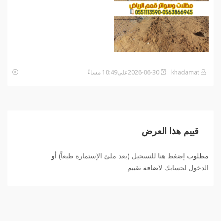
khadamat
2026-06-30على10:49 مساءً
قييم هذا العرض
مطلوب
إضغط هنا للتسجيل (بعد ملئ الإستمارة طبعاً)
أو
الدخول لحسابك
لاضافة تقييم