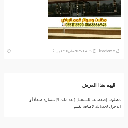
khadamat
2025-04-25على6:10 مساءً
قييم هذا العرض
مطلوب
إضغط هنا للتسجيل (بعد ملئ الإستمارة طبعاً)
أو
الدخول لحسابك
لاضافة تقييم