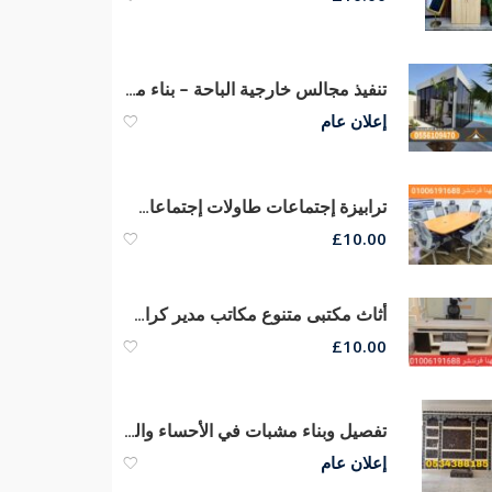
تنفيذ مجالس خارجية الباحة – بناء ملاحق خارجية في الطائف 0556109470
إعلان عام
ترابيزة إجتماعات طاولات إجتماعات مكاتب مودرن كراسى
£
10.00
أثاث مكتبى متنوع مكاتب مدير كراسى شبك طبى ماش هيدروليكي
£
10.00
تفصيل وبناء مشبات في الأحساء والهفوف – خامات ممتازة 0534388185
إعلان عام