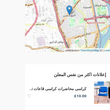
contributors
OpenStreetMap
| ©
Leafl
إعلانات اكثر من نفس المعلن
كراسى محاضرات كراسى قاعات تدريب كراسى سنتر تعليمى أرخص أسعار من مصانع مهنا
£
10.00