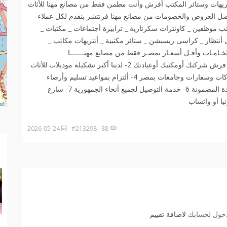
يهات وستائر المكتب أفرش وأنت مطمن فقط من مصانع مهنا للأثاث
فى تقديم أفضل العروض والخصومات من مصانع مهنا فرنتشر بنقدم لكل عملاء
ب موظفين _ كاونترات سكرتارية _ ترابيزة أجتماعات _ مكتبات _
تظار _ كراسى ريسبشن _ ستائر مكتبية _ أنتريهات مكاتب _
خـامـات وأقـل أسعـار بمصـر فقط من مصانع مهنـــــــا
فرنتــــــــــشر 01006191688 1- أحنا هنساعدك فى أختيار فرش شركتك أومكتبك أوعيادتك 2- لدينا أكبر تشكيلة موديلات للأثاث
المكتبى بأجود الخامات 3- خبرة 20 سنة فى فرش أكبر شركات وسفارات وجامعات بمصر 4- ألتزام بمواعيد تسليم وأرضاء
العميل وهذا هدفنا 5- أرخص الأسعار بشهادة عملائنا مع الجودة المضمونة 6- خدمة التوصيل لجميع أنحاء الجمهورية 7- سارع
et
2026-05-24
88 #213298
دخول لحسابك
لاضافة تقييم