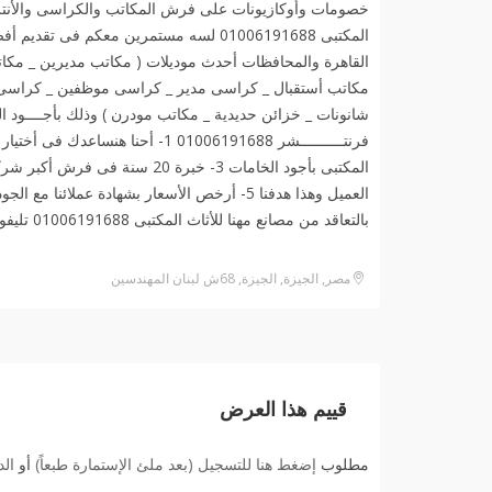
خصومات وأوكازيونات على فرش المكاتب والكراسى والأنتر
المكتبى 01006191688 لسه مستمرين معكم 
القاهرة والمحافظات أحدث موديلات ( مكاتب مديرين _ مكات
مكاتب أستقبال _ كراسى مدير _ كراسى موظفين _ كراسى أن
شانونات _ خزائن حديدية _ مكاتب مودرن ) وذلك بأجــــود ال
بالتعاقد من مصانع مهنا للأثاث المكتبى 01006191688 تليفونيا أو واتساب️
مصر, الجيزة, الجيزة, 68ش لبنان المهندسين
قييم هذا العرض
مطلوب
إضغط هنا للتسجيل (بعد ملئ الإستمارة طبعاً)
أو
ال