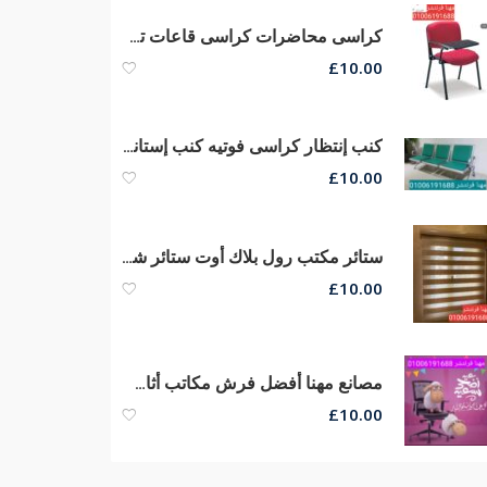
كراسى محاضرات كراسى قاعات تدريب كراسى سنتر تعليمى أرخص أسعار من مصانع مهنا
£
10.00
كنب إنتظار كراسى فوتيه كنب إستانلس مقاعد إنتظار كنب ريسبشن جلد
£
10.00
ستائر مكتب رول بلاك أوت ستائر شرائح زيبرا ستائر صن سكرين الوان وخامات ممتازة
£
10.00
مصانع مهنا أفضل فرش مكاتب أثاث مكتبى متنوع مكاتب مدير كراسى شبك
£
10.00