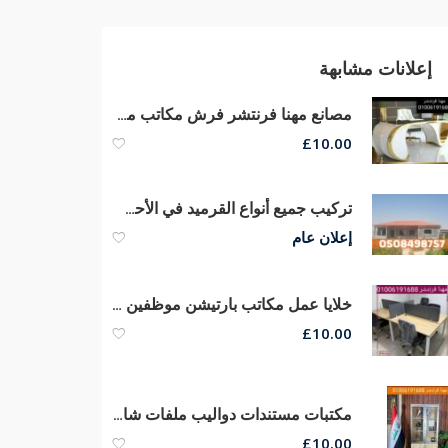
إعلانات مشابهة
مصانع مهنا فرنتشر فرش مكاتب مودرن أثاث مكتبى متنوع مكاتب مدير
£
10.00
تركيب جميع أنواع القرميد في الأحساء والهفوف | 0508498757
إعلان عام
خلايا عمل مكاتب بارتيشن موظفين وورك إستيشن مكاتب مودرن أثاث شركات
£
10.00
مكتبات مستندات دواليب ملفات شانونات ادراج
£
10.00