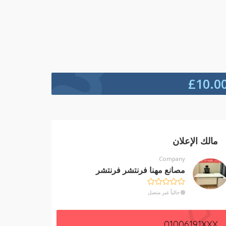
£
10.0
مالك الإعلان
Company
مصانع مهنا فرنتشر فرنتشر
حالياً غير متصل
01006191XXX