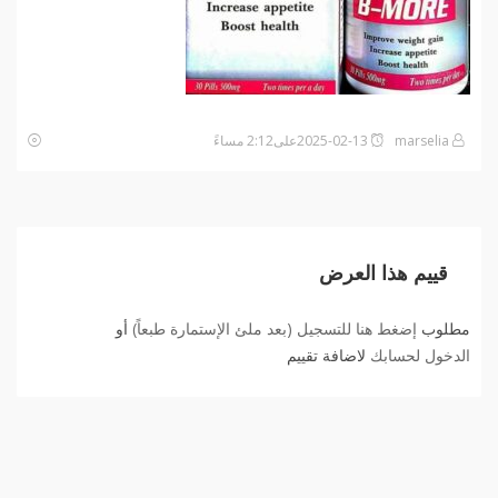
marselia
2025-02-13على2:12 مساءً
قييم هذا العرض
مطلوب
إضغط هنا للتسجيل (بعد ملئ الإستمارة طبعاً)
أو
الدخول لحسابك
لاضافة تقييم