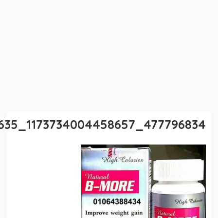
477796834_1173734004458657_8047498042028084635_n