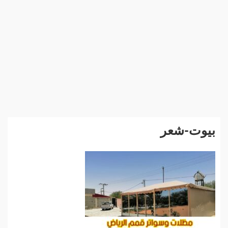
بيوت-شعر