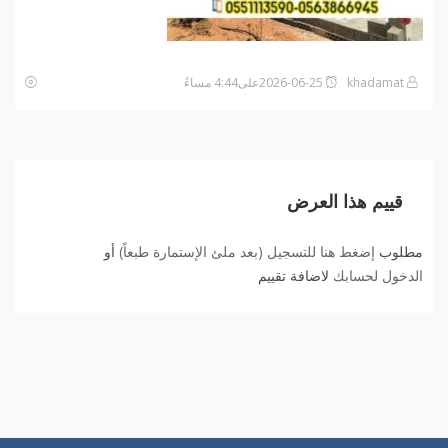
khadamat
2026-06-25على4:44 مساءً
قييم هذا العرض
مطلوب
إضغط هنا للتسجيل (بعد ملئ الإستمارة طبعاً)
أو
الدخول لحسابك
لاضافة تقييم