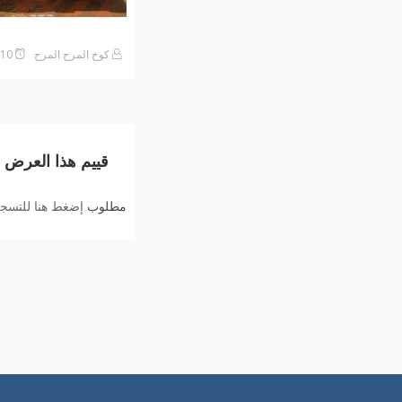
كوخ المرح المرح
2026-05-10على2:22 صباحًا
قييم هذا العرض
مطلوب
إضغط هنا للتسجيل