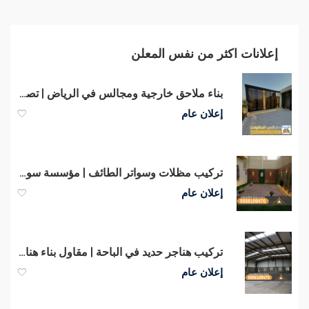
إعلانات اكثر من نفس المعلن
بناء ملاحق خارجية ومجالس في الرياض | تصميم وتنفيذ ملاحق مودرن 0551033861
إعلان عام
تركيب مظلات وسواتر الطائف | مؤسسة سواتر الباحه
إعلان عام
تركيب هناجر حديد في الباحة | مقاول بناء هناجر ومستودعات 0556109470
إعلان عام