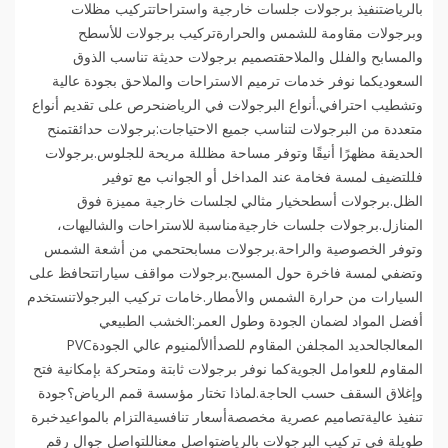
بالرياضتنفيذ برجولات جلسات خارجية واستراحاتتركيب مظلات
وبرجولات مقاومة للشمس والحرارةتركيب برجولات للأسطح
والمسابح والفلل والملاحقتصميم برجولات حديثة تناسب الذوق
السعوديكما نوفر خدمات ترميم الاستراحات والملاحق بجودة عالية
وتشطيب احترافي.أنواع البرجولات في الرياضنحرص على تقديم أنواع
متعددة من البرجولات لتناسب جميع الاحتياجات:برجولات حدائقتمنح
الحديقة مظهرًا أنيقًا وتوفر مساحة مظللة مريحة للجلوس.برجولات
فللتضيف لمسة فخامة عند المداخل أو الجوانب مع توفير
الظل.برجولات أسطحخيار مثالي لجلسات خارجية مميزة فوق
المنازل.برجولات جلسات خارجيةمناسبة للاستراحات والشاليهات،
وتوفر الخصوصية والراحة.برجولات مسابحتحمي من أشعة الشمس
وتضفي لمسة فاخرة حول المسبح.برجولات مواقف سياراتتحافظ على
السيارات من حرارة الشمس والأمطار.خامات تركيب البرجولاتنستخدم
أفضل المواد لضمان الجودة وطول العمر:الخشب الطبيعي
المعالجالحديد المجلفن المقاوم للصدأالألمنيوم عالي الجودةPVC
المقاوم للعوامل الجويةكما نوفر برجولات ثابتة ومتحركة بإمكانية فتح
وإغلاق السقف حسب الحاجة.لماذا تختار مؤسسة قمم الرياض؟جودة
تنفيذ عاليةتصاميم عصرية مخصصةأسعار تنافسيةالتزام بالمواعيدخبرة
طويلة في تركيب البرجولات بالرياضتواصل معناللتواصل جوال رقم