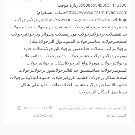
:05638669450551113590زيارة موقعنا:
https://www.qimam-riyadh.comحساب
إنستغرام:
https://www.instagram.com/mzltwswtrlmjd/برجولاتبرجولات
خشببرجولة خشببرجولةبرجولات خشبيةبرجولهبرجولات حديدبرجولات
حدائقمظلات برجولاتبرجولات مودرنمظلات وسواتر وبرجولاتبرجولات
اسطحبرجولات قماشبرجولات المنيومانواع البرجولاتاشكال
برجولاتتركيب مظلات حدائقصور برجولاتالبرجولاتمظلات حديد
مودرنبرجولاتبرجولات خشببرجولات حديدبرجولات حدائقمظلات
برجولاتبرجولات مودرنانواع البرجولاتاشكال برجولاتبرجولات
المنيومبرجولات قماشتنسيق حدائقالبرجولاتصور برجولاتبرجولات
اسطحاشكال برجولات خشبية للروفبرجولات خشبية للبلكوناتبرجولات
خشبية للاسطحبرجولات خشبية للحدائقمظلات حديد على شكل
خشباجمل اشكال البرجولات
السعودية, المنطقة الشرقية, الهفوف‎, طريق
116 #212336
الملك عبدالله
2026-05-02