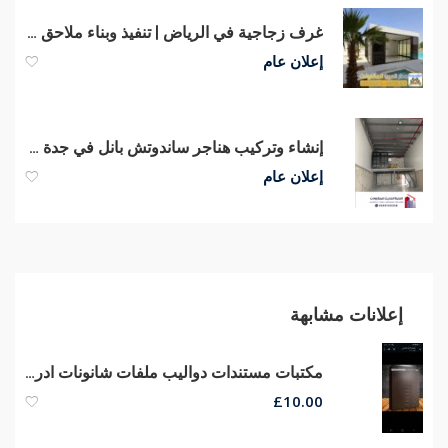
غرف زجاجية في الرياض | تنفيذ وبناء ملاحق زجاج مودرن 0551033861
إعلان عام
إنشاء وتركيب هناجر ساندوتش بانل في جدة – 0566100358
إعلان عام
إعلانات مشابهة
مكتبات مستندات دواليب ملفات شانونات ادراج مكتبات مودرن أثاث شركات
£
10.00