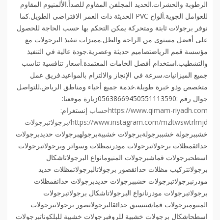
الرطوبة والحشرات.الحديد المجلفن المقاوم للصدأ.الألمنيوم المقاوم
للعوامل الجوية.ألواح PVC الحديثة ذات العمر الافتراضي الطويل.كما
نوفر برجولات ثابتة ومتحركة يمكن التحكم بها حسب الحاجة للحصول
على أفضل مستوى من الراحة والظل.مميزات تنفيذ البرجولات مع
مؤسسة قمم الرياضتصاميم حديثة وعصرية.جودة عالية في التنفيذ
والتشطيب.استخدام أفضل الخامات المعتمدة.أسعار تنافسية تناسب
جميع الميزانيات.سرعة في الإنجاز والالتزام بالمواعيد.فريق عمل
متخصص وذو خبرة طويلة.خدمة جميع أحياء ومناطق الرياض.للتواصل
جوال رقم :05638669450551113590زيارة موقعنا:
https://www.qimam-riyadh.comحساب
إنستغرام:
https://www.instagram.com/mzltwswtrlmjd/برجولاتبرجولات
خشببرجولة خشببرجولةبرجولات خشبيةبرجولهبرجولات حديدبرجولات
حدائقمظلات برجولاتبرجولات مودرنمظلات وسواتر وبرجولاتبرجولات
اسطحبرجولات قماشبرجولات المنيومانواع البرجولاتاشكال
برجولاتتركيب مظلات حدائقصور برجولاتالبرجولاتمظلات حديد
مودرنبرجولاتبرجولات خشببرجولات حديدبرجولات حدائقمظلات
برجولاتبرجولات مودرنانواع البرجولاتاشكال برجولاتبرجولات
المنيومبرجولات قماشتنسيق حدائقالبرجولاتصور برجولاتبرجولات
اسطحاشكال برجولات خشبية للروفبرجولات خشبية للبلكوناتبرجولات