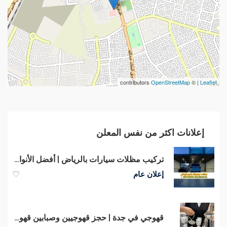
contributors
OpenStreetMap
| ©
Leaflet
إعلانات اكثر من نفس المعلن
تركيب مظلات سيارات بالرياض | أفضل الأنواع والأسعار – 0563866945
إعلان عام
قهوجي في جدة | حجز قهوجيين وصبابين قهوة في جدة