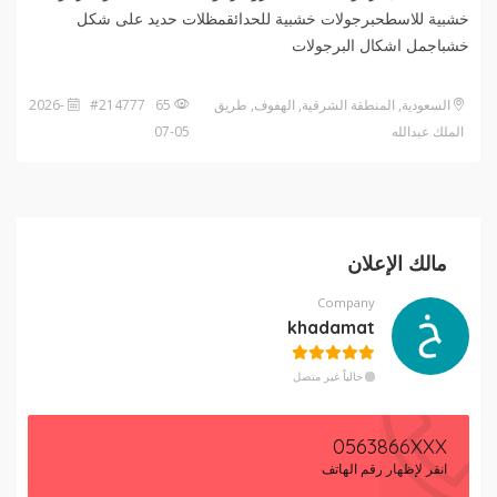
خشبية للاسطحبرجولات خشبية للحدائقمظلات حديد على شكل
خشباجمل اشكال البرجولات
السعودية, المنطقة الشرقية, الهفوف‎, طريق
65 #214777
2026-
الملك عبدالله
07-05
مالك الإعلان
Company
khadamat
حالياً غير متصل
0563866XXX
انقر لإظهار رقم الهاتف