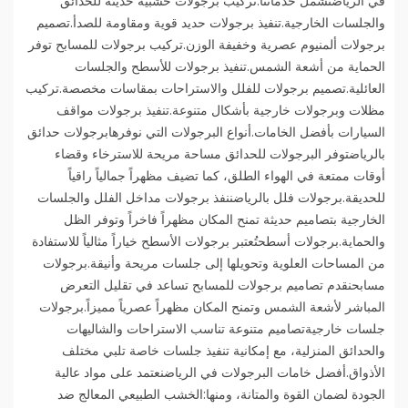
في الرياضتشمل خدماتنا:تركيب برجولات خشبية حديثة للحدائق
والجلسات الخارجية.تنفيذ برجولات حديد قوية ومقاومة للصدأ.تصميم
برجولات ألمنيوم عصرية وخفيفة الوزن.تركيب برجولات للمسابح توفر
الحماية من أشعة الشمس.تنفيذ برجولات للأسطح والجلسات
العائلية.تصميم برجولات للفلل والاستراحات بمقاسات مخصصة.تركيب
مظلات وبرجولات خارجية بأشكال متنوعة.تنفيذ برجولات مواقف
السيارات بأفضل الخامات.أنواع البرجولات التي نوفرهابرجولات حدائق
بالرياضتوفر البرجولات للحدائق مساحة مريحة للاسترخاء وقضاء
أوقات ممتعة في الهواء الطلق، كما تضيف مظهراً جمالياً راقياً
للحديقة.برجولات فلل بالرياضننفذ برجولات مداخل الفلل والجلسات
الخارجية بتصاميم حديثة تمنح المكان مظهراً فاخراً وتوفر الظل
والحماية.برجولات أسطحتُعتبر برجولات الأسطح خياراً مثالياً للاستفادة
من المساحات العلوية وتحويلها إلى جلسات مريحة وأنيقة.برجولات
مسابحنقدم تصاميم برجولات للمسابح تساعد في تقليل التعرض
المباشر لأشعة الشمس وتمنح المكان مظهراً عصرياً مميزاً.برجولات
جلسات خارجيةتصاميم متنوعة تناسب الاستراحات والشاليهات
والحدائق المنزلية، مع إمكانية تنفيذ جلسات خاصة تلبي مختلف
الأذواق.أفضل خامات البرجولات في الرياضنعتمد على مواد عالية
الجودة لضمان القوة والمتانة، ومنها:الخشب الطبيعي المعالج ضد