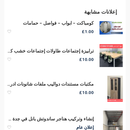
إعلانات مشابهة
كومباكت – ابواب – فواصل – حمامات
£
1.00
ترابيزة إجتماعات طاولات إجتماعات خشب كونتر قشرة طبيعى
£
10.00
مكتبات مستندات دواليب ملفات شانونات ادراج مكاتب مودرن
£
10.00
إنشاء وتركيب هناجر ساندوتش بانل في جدة – 0566100358
إعلان عام