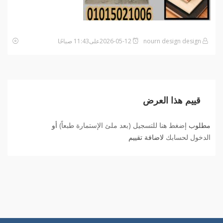
nourn design design
2026-05-12على11:43 صباحًا
قييم هذا العرض
مطلوب
إضغط هنا للتسجيل (بعد ملئ الإستمارة طبعاً)
أو
الدخول لحسابك
لاضافة تقييم