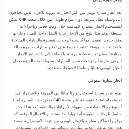
يُعد ايجار سيارة يومي من أكثر الخيارات مرونة للأفراد الذين يحتاجون
إلى وسيلة تنقل سريعة دون التزام طويل. من خلال منصة
C4R
يمكن
للمستخدم اختيار السيارة المناسبة خلال وقت قصير وبإجراءات
بسيطة. يوفر هذا النوع من الإيجار حرية التنقل داخل المدن وخارجها
وفق جدول العميل. كما يُناسب الرحلات القصيرة والزيارات المفاجئة
والاحتياجات المؤقتة. تعتمد الخدمة على توفير سيارات جاهزة بحالة
ممتازة لضمان تجربة قيادة مريحة. بالإضافة إلى ذلك، يتيح الإيجار
اليومي تجربة أنواع مختلفة من السيارات بسهولة. هذه الميزة تجعل
الخيار اليومي عمليًا ومناسبًا لاحتياجات متعددة.
ايجار سيارة اسبوعي
يمنح ايجار سيارة اسبوعي توازنًا مثاليًا بين المرونة والاستقرار في
الاستخدام لفترة متوسطة. عبر منصة
C4R
يمكن حجز السيارة لمدة
أسبوع مع الاستفادة من سهولة الإجراءات والتنظيم. يُعد هذا الخيار
مناسبًا للرحلات الطويلة أو الزيارات الممتدة أو الأعمال المؤقتة. كما
يوفر راحة أكبر مقارنة بالإيجار اليومي من حيث الاستمرارية. تعتمد
هذه الخدمة على تقديم سيارات موثوقة تلبي احتياجات المستخدم