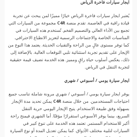
ايجار سيارات فاخرة الرياض
يُعتبر ايجار سيارات فاخرة الرياض خيارًا مميزًا لمن يبحث عن تجربة
قيادة راقية في العاصمة. تقدم منصة
C4R
مجموعة من السيارات التي
تجمع بين الأداء العالي والتصميم الفخم. تُستخدم هذه السيارات في
المناسبات الخاصة والاجتماعات الرسمية لتعزيز الانطباع الاحترافي.
كما توفر مستوى عالٍ من الراحة والتقنيات الحديثة. يعتمد هذا النوع من
الإيجار على تقديم تجربة استثنائية تلبي التوقعات العالية. بالإضافة إلى
ذلك، يعكس أسلوب حياة راقٍ ومميز. هذه الخدمة تضيف قيمة حقيقية
لتجربة التنقل في الرياض.
ايجار سيارة يومي / أسبوعي / شهري
يوفر ايجار سيارة يومي / أسبوعي / شهري مرونة شاملة تناسب جميع
احتياجات المستخدمين. من خلال منصة
C4R
يمكن تحديد مدة الإيجار
بسهولة وفق طبيعة الاستخدام. يتيح الإيجار اليومي حرية التنقل
السريع، بينما يوفر الأسبوعي استقرارًا مؤقتًا. أما الشهري فيمنح راحة
أكبر للاستخدام المستمر. تعتمد هذه الخدمة على تنوع كبير في
السيارات لتلبية مختلف الأذواق. كما يمكن تعديل المدة أو نوع السيارة