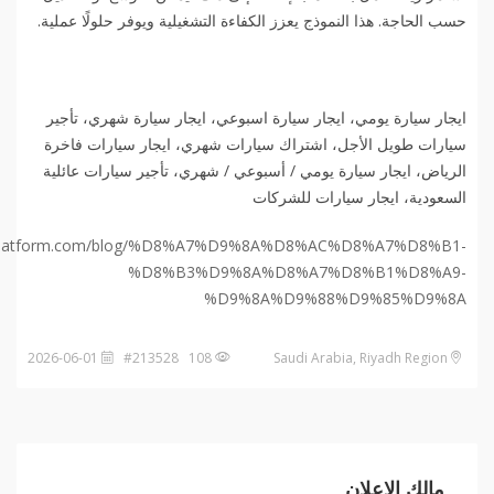
حسب الحاجة. هذا النموذج يعزز الكفاءة التشغيلية ويوفر حلولًا عملية.
ايجار سيارة يومي، ايجار سيارة اسبوعي، ايجار سيارة شهري، تأجير
سيارات طويل الأجل، اشتراك سيارات شهري، ايجار سيارات فاخرة
الرياض، ايجار سيارة يومي / أسبوعي / شهري، تأجير سيارات عائلية
السعودية، ايجار سيارات للشركات
4rplatform.com/blog/%D8%A7%D9%8A%D8%AC%D8%A7%D8%B1-
%D8%B3%D9%8A%D8%A7%D8%B1%D8%A9-
%D9%8A%D9%88%D9%85%D9%8A
2026-06-01
108 #213528
Saudi Arabia, Riyadh Region
مالك الإعلان