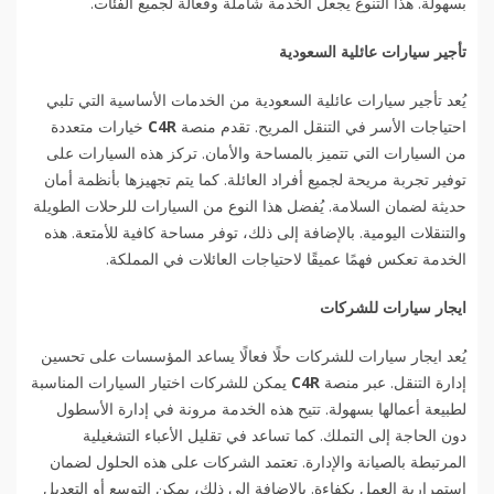
بسهولة. هذا التنوع يجعل الخدمة شاملة وفعالة لجميع الفئات.
تأجير سيارات عائلية السعودية
يُعد تأجير سيارات عائلية السعودية من الخدمات الأساسية التي تلبي
احتياجات الأسر في التنقل المريح. تقدم منصة
C4R
خيارات متعددة
من السيارات التي تتميز بالمساحة والأمان. تركز هذه السيارات على
توفير تجربة مريحة لجميع أفراد العائلة. كما يتم تجهيزها بأنظمة أمان
حديثة لضمان السلامة. يُفضل هذا النوع من السيارات للرحلات الطويلة
والتنقلات اليومية. بالإضافة إلى ذلك، توفر مساحة كافية للأمتعة. هذه
الخدمة تعكس فهمًا عميقًا لاحتياجات العائلات في المملكة.
ايجار سيارات للشركات
يُعد ايجار سيارات للشركات حلًا فعالًا يساعد المؤسسات على تحسين
إدارة التنقل. عبر منصة
C4R
يمكن للشركات اختيار السيارات المناسبة
لطبيعة أعمالها بسهولة. تتيح هذه الخدمة مرونة في إدارة الأسطول
دون الحاجة إلى التملك. كما تساعد في تقليل الأعباء التشغيلية
المرتبطة بالصيانة والإدارة. تعتمد الشركات على هذه الحلول لضمان
استمرارية العمل بكفاءة. بالإضافة إلى ذلك، يمكن التوسع أو التعديل