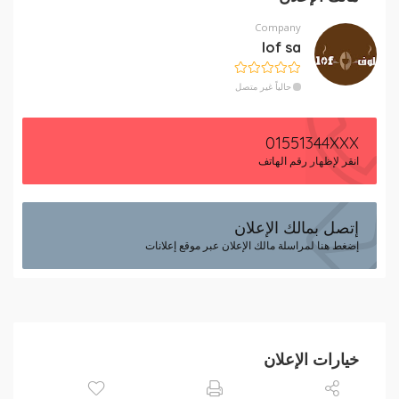
Company
lof sa
حالياً غير متصل
01551344XXX
انقر لإظهار رقم الهاتف
إتصل بمالك الإعلان
إضغط هنا لمراسلة مالك الإعلان عبر موقع إعلانات
خيارات الإعلان