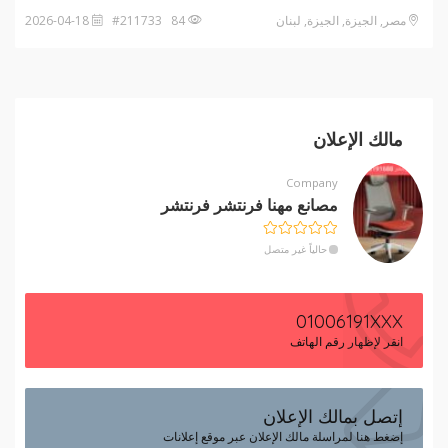
مصر, الجيزة, الجيزة, لبنان
84 #211733
2026-04-18
مالك الإعلان
Company
مصانع مهنا فرنتشر فرنتشر
حالياً غير متصل
01006191XXX
انقر لإظهار رقم الهاتف
إتصل بمالك الإعلان
إضغط هنا لمراسلة مالك الإعلان عبر موقع إعلانات