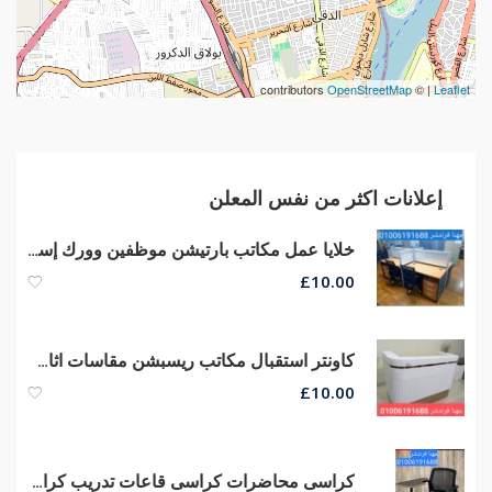
contributors
OpenStreetMap
| ©
Leaflet
إعلانات اكثر من نفس المعلن
خلايا عمل مكاتب بارتيشن موظفين وورك إستيشن مكاتب مودرن كراسى
£
10.00
كاونتر استقبال مكاتب ريسبشن مقاسات اثاث مكتبي للبيع
£
10.00
كراسى محاضرات كراسى قاعات تدريب كراسى سنتر تعليمى أرخص أسعار من مصانع مهنا