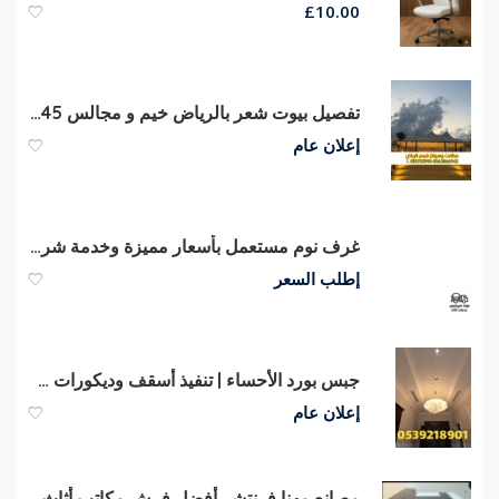
£
10.00
تفصيل بيوت شعر بالرياض خيم و مجالس 0563866945
إعلان عام
غرف نوم مستعمل بأسعار مميزة وخدمة شراء سريعة
إطلب السعر
جبس بورد الأحساء | تنفيذ أسقف وديكورات جبس بورد مودرن – 0539218901
إعلان عام
مصانع مهنا فرنتشر أفضل فرش مكاتب أثاث مكتبى متنوع مكاتب مدير كراسى