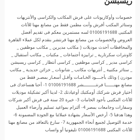
ريسبشن
خصومات وأوكازيونات على فرش المكاتب والكراسى والأنتريهات
وستائر المكتب أفرش وأنت مطمن فقط من مصانع مهنا للأثاث
المكتبى 01006191688 لسه مستمرين معكم فى تقديم أفضل
العروض والخصومات من مصانع مهنا فرنتشر بنقدم لكل عملاء القاهرة
والمحافظات أحدث موديلات ( مكاتب مديرين _ مكاتب موظفين _
كاونترات سكرتارية _ ترابيزة أجتماعات _ مكتبات _ مكاتب أستقبال _
كراسى مدير _ كراسى موظفين _ كراسى أنتظار _ كراسى ريسبشن
_ ستائر مكتبية _ أنتريهات مكاتب _ شانونات _ خزائن حديدية _ مكاتب
مودرن ) وذلك بأجــــود الخـامـات وأقـل أسعـار بمصـر فقط من
مصانع مهنـــــــا فرنتــــــــــشر 01006191688 1- أحنا هنساعدك فى
أختيار فرش شركتك أومكتبك أوعيادتك 2- لدينا أكبر تشكيلة موديلات
للأثاث المكتبى بأجود الخامات 3- خبرة 20 سنة فى فرش أكبر شركات
وسفارات وجامعات بمصر 4- ألتزام بمواعيد تسليم وأرضاء العميل
وهذا هدفنا 5- أرخص الأسعار بشهادة عملائنا مع الجودة المضمونة 6-
خدمة التوصيل لجميع أنحاء الجمهورية 7- سارع بالتعاقد من مصانع مهنا
للأثاث المكتبى 01006191688 تليفونيا أو واتساب️