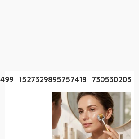
730530203_1527329895757418_2272925645758081499_n