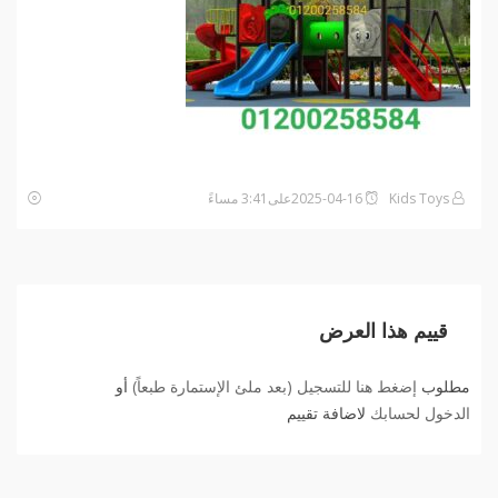
Kids Toys
2025-04-16على3:41 مساءً
قييم هذا العرض
مطلوب
إضغط هنا للتسجيل (بعد ملئ الإستمارة طبعاً)
أو
الدخول لحسابك
لاضافة تقييم