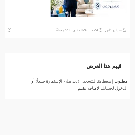
ميران كلين
2026-06-24على5:30 مساءً
قييم هذا العرض
مطلوب
إضغط هنا للتسجيل (بعد ملئ الإستمارة طبعاً)
أو
الدخول لحسابك
لاضافة تقييم