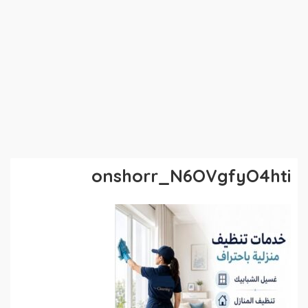
onshorr_N6OVgfyO4hti