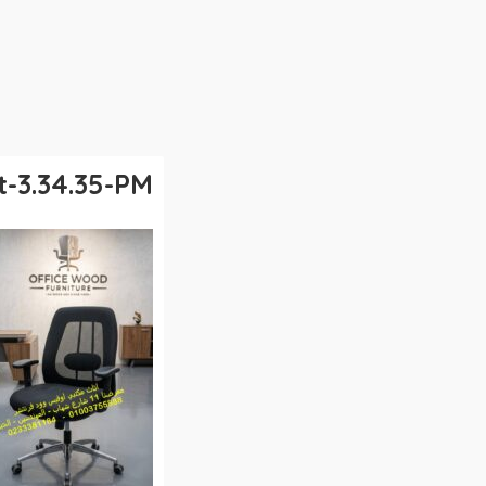
-3.34.35-PM