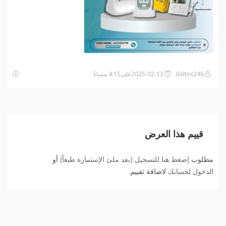
daltex246
2025-02-13على4:15 مساءً
قييم هذا العرض
مطلوب
إضغط هنا للتسجيل (بعد ملئ الإستمارة طبعاً)
أو
الدخول لحسابك
لاضافة تقييم