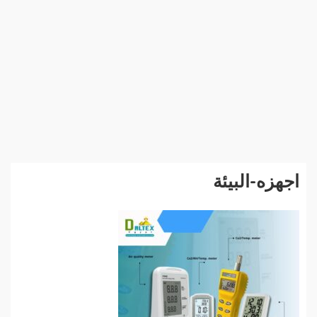
اجهزه-البيئة