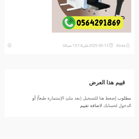
doaa
2025-05-13على10:14 صباحًا
قييم هذا العرض
مطلوب
إضغط هنا للتسجيل (بعد ملئ الإستمارة طبعاً)
أو
الدخول لحسابك
لاضافة تقييم