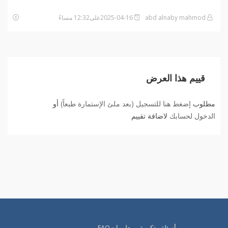
abd alnaby mahmod
2025-04-16على12:32 مساءً
قييم هذا العرض
مطلوب
إضغط هنا للتسجيل (بعد ملئ الإستمارة طبعاً)
أو
الدخول لحسابك
لاضافة تقييم
أسئلة متكررة و معلوماتFAQ