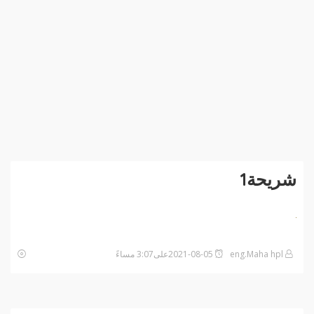
شريحة1
eng.Maha hpl
2021-08-05على3:07 مساءً