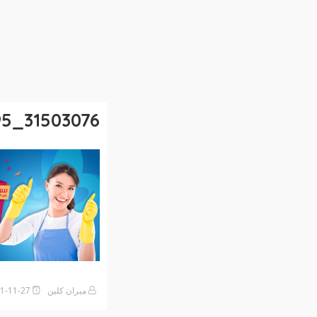
31503076_1990542500958895_5567150490409500672_n
ميران كلين
2021-11-27على12:31 مساءً