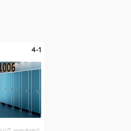
4-1
nourn design
2025-05-12على11:58 صباحًا