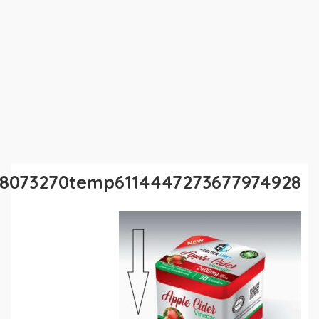
38073270temp6114447273677974928