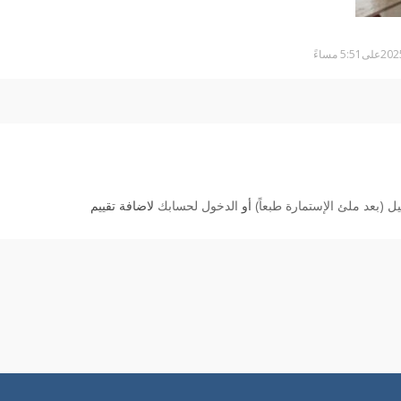
 (بعد ملئ الإستمارة طبعاً)
أو
الدخول لحسابك
لاضافة تقييم