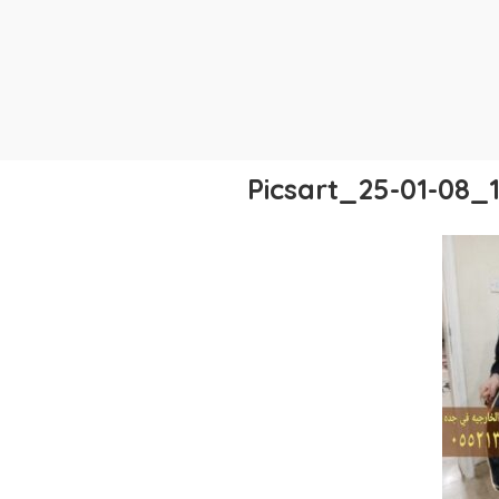
Picsart_25-01-08_