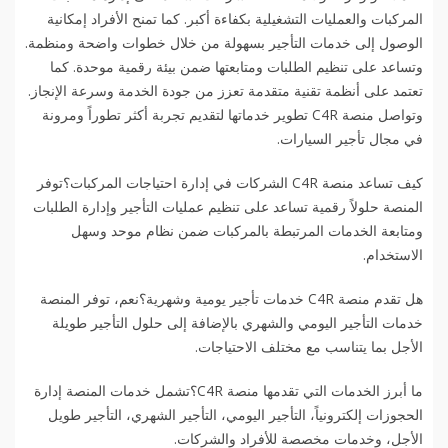
المركبات والعمليات التشغيلية بكفاءة أكبر. كما تمنح الأفراد إمكانية
الوصول إلى خدمات التأجير بسهولة من خلال خطوات واضحة ومنظمة.
وتساعد على تنظيم الطلبات ومتابعتها ضمن بيئة رقمية موحدة. كما
تعتمد على أنظمة تقنية متقدمة تعزز من جودة الخدمة وسرعة الإنجاز.
وتواصل منصة C4R تطوير خدماتها لتقديم تجربة أكثر تطوراً ومرونة
في مجال تأجير السيارات.
كيف تساعد منصة C4R الشركات في إدارة احتياجات المركبات؟توفر
المنصة حلولاً رقمية تساعد على تنظيم عمليات التأجير وإدارة الطلبات
ومتابعة الخدمات المرتبطة بالمركبات ضمن نظام موحد وسهل
الاستخدام.
هل تقدم منصة C4R خدمات تأجير يومية وشهرية؟نعم، توفر المنصة
خدمات التأجير اليومي والشهري بالإضافة إلى حلول التأجير طويلة
الأجل بما يتناسب مع مختلف الاحتياجات.
ما أبرز الخدمات التي تقدمها منصة C4R؟تشمل خدمات المنصة إدارة
الحجوزات إلكترونياً، التأجير اليومي، التأجير الشهري، التأجير طويل
الأجل، وخدمات مخصصة للأفراد والشركات.