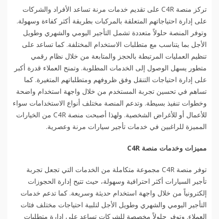
تركز منصة C4R على تقديم خدمات مرنة تساعد الأفراد والشركات
على إدارة احتياجاتهم المتعلقة بالمركبات بطريقة أكثر كفاءة وسهولة.
وتوفر المنصة حلولاً متعددة تشمل التأجير اليومي والشهري وطويل
الأجل بما يتناسب مع متطلبات الاستخدام المختلفة. كما تساعد على
تنظيم العمليات المرتبطة بالحجز والمتابعة من خلال نظام رقمي
متطور يسهل الوصول إلى الخدمات المطلوبة. وتمنح العملاء قدرة أكبر
على إدارة احتياجات التنقل وفق ظروفهم ومتطلباتهم المتغيرة. كما
تساهم في تحسين تجربة المستخدم من خلال واجهة استخدام واضحة
وخطوات تنفيذ بسيطة. وتدعم المنصة مختلف أنواع الاستخدامات سواء
للأعمال أو للأغراض الشخصية. ولهذا أصبحت منصة C4R من الخيارات
المميزة للراغبين في خدمات تأجير سيارات مرنة وعصرية.
مميزات وخدمات منصة
C4R
توفر منصة C4R مجموعة متكاملة من الخدمات التي تجعل تجربة
تأجير السيارات أكثر احترافية وسهولة، حيث تتيح إدارة الحجوزات
إلكترونياً من خلال واجهة استخدام حديثة وسريعة. كما تدعم خدمات
التأجير اليومي والشهري وطويل الأجل لتلبية احتياجات مختلف فئات
العملاء. وتوفر حلولاً مخصصة للشركات تساعد على إدارة متطلبات