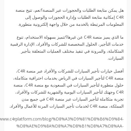
هل يمكن متابعة الطلبات والحجوزات عبر المنصة؟نعم، تتيح منصة
C4R إمكانية متابعة الطلبات وإدارة الحجوزات والوصول إلى
المعلومات المرتبطة بالخدمة من خلال واجهة إلكترونية متطورة.
ما الذي يميز منصة C4R عن غيرها؟تتميز بسهولة الاستخدام، تنوع
خدمات التأجير، الحلول المخصصة للشركات والأفراد، الإدارة الرقمية
المتكاملة، والمرونة في تنفيذ مختلف العمليات المتعلقة بتأجير
السيارات.
أفضل خيارات تأجير السيارات للشركات والأفراد عبر منصة C4R،
منصة C4R لتأجير السيارات في الرياض بخدمات احترافية متكاملة،
حلول متطورة لتأجير السيارات في السعودية مع منصة C4R، منصة
C4R وجهتك لتأجير السيارات اليومية والشهرية للشركات والأفراد،
تجربة متكاملة لتأجير السيارات عبر منصة C4R في جميع مدن
المملكة، منصة C4R لخدمات تأجير السيارات المرنة للأعمال والأفراد.
//www.c4rplatform.com/blog/%D8%A3%D9%81%D8%B6%D9%84-
%D8%AE%D9%8A%D8%A7%D8%B1%D8%A7%D8%AA-