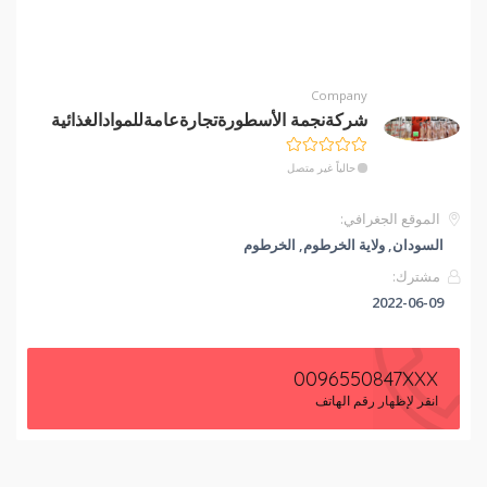
Company
شركةنجمة الأسطورةتجارةعامةللموادالغذائية
حالياً غير متصل
الموقع الجغرافي:
السودان, ولاية الخرطوم, الخرطوم
مشترك:
2022-06-09
0096550847XXX
انقر لإظهار رقم الهاتف