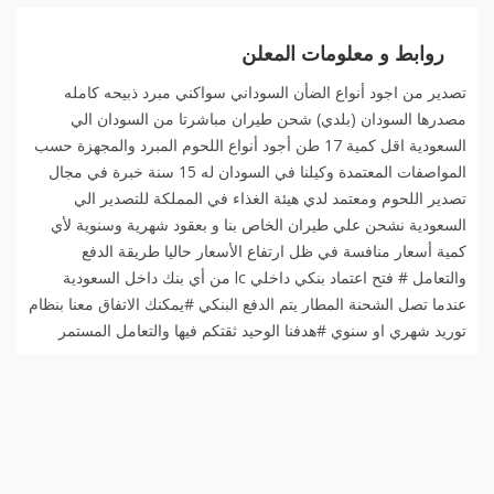
روابط و معلومات المعلن
تصدير من اجود أنواع الضأن السوداني سواكني مبرد ذبيحه كامله
مصدرها السودان (بلدي) شحن طيران مباشرتا من السودان الي
السعودية اقل كمية 17 طن أجود أنواع اللحوم المبرد والمجهزة حسب
المواصفات المعتمدة وكيلنا في السودان له 15 سنة خبرة في مجال
تصدير اللحوم ومعتمد لدي هيئة الغذاء في المملكة للتصدير الي
السعودية نشحن علي طيران الخاص بنا و بعقود شهرية وسنوية لأي
كمية أسعار منافسة في ظل ارتفاع الأسعار حاليا طريقة الدفع
والتعامل # فتح اعتماد بنكي داخلي lc من أي بنك داخل السعودية
عندما تصل الشحنة المطار يتم الدفع البنكي #يمكنك الاتفاق معنا بنظام
توريد شهري او سنوي #هدفنا الوحيد ثقتكم فيها والتعامل المستمر