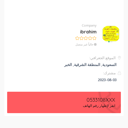
Company
ibrahim
حالياً غير متصل
الموقع الجغرافي:
السعودية, المنطقة الشرقية, الخبر
مشترك:
2023-08-03
0533108XXX
انقر لإظهار رقم الهاتف