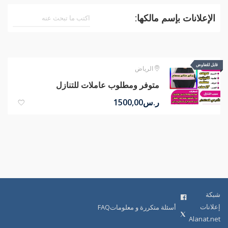
الإعلانات بإسم مالكها:
قابل للتفاوض
قابل للتفاوض
الرياض
متوفر ومطلوب عاملات للتنازل
ر.س
1500,00
شبكة
إعلانات
أسئلة متكررة و معلوماتFAQ
Alanat.net