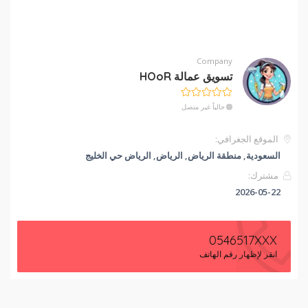
Company
تسويق عمالة HOoR
حالياً غير متصل
الموقع الجغرافي:
السعودية, منطقة الرياض, الرياض, الرياض حي الخليج
مشترك:
2026-05-22
0546517XXX
انقر لإظهار رقم الهاتف