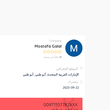
Company
Mostafa Galal
حالياً غير متصل
الموقع الجغرافي:
الإمارات العربية المتحدة, أبو ظبي, أبو ظبي
مشترك:
2023-09-22
00971557782XXX
انقر لإظهار رقم الهاتف