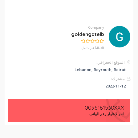
Company
goldengatelb
حالياً غير متصل
الموقع الجغرافي:
Lebanon, Beyrouth, Beirut
مشترك:
2022-11-12
0096181530XXX
انقر لإظهار رقم الهاتف