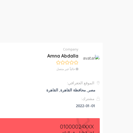
Company
Amna Abdalla
حالياً غير متصل
الموقع الجغرافي:
مصر, محافظة القاهرة‬, القاهرة
مشترك:
2022-01-01
01000024XXX
انقر لإظهار رقم الهاتف